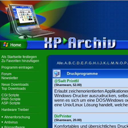
Als Startseite festlegen
Zu Favoriten hinzufügen
Alle
A
B
C
D
E
F
G
H
I
J
K
L
M
N
O
P
|
|
|
|
|
|
|
|
|
|
|
|
|
|
|
|
Programm eintragen
Druckprogramme
Forum
Newsletter
@SwIt Printfil
Neue Downloads
(Shareware, 52.00)
Top Downloads
Erlaubt zeichenorientierten Applikatione
CGI Scripte
Windows-Drucker auszudrucken, selbs
PHP-Scripte
wenn es sich um eine DOS/Windows o
ASP-Scripte
eine Unix/Linux Lösung handelt, welche 
Hardware Treiber
DirPrinter
•
Ahnenforschung
(Shareware, 20.00)
•
Antivirus
Komfortables und übersichtliches Druc
•
Bürosoftware