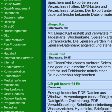
Speichern und Exportieren von
•
Bausoftware
Verzeichnisinhalten, MP3-Listen und
•
Datei-Management
Verzeichnisstrukturen. Der Export unter
•
Datenbank
dabei zahlreiche bekannte Dateiformate
•
Datensicherheit
...
•
Desktop
allegro:Kart
•
DirectX
(Shareware, 48)
•
Druckprogramme
Mit allegro:Kart erstellt und verwaltete
•
DLL
Tageskarte, Wochenkarte, Speisenkart
•
Finanzsoftware
Getränkekarte. Die Speisen werden in e
•
Fun Programme
Speisen-Datenbank abgelegt und stehen
•
Grafik
•
Haushalt
CleverPrint
•
(Shareware, 39.95)
Informations Software
•
Internet
Mit CleverPrint können mehrere Seiten 
•
eine gedruckt, einzelne Seiten vor dem
Kindersoftware
•
entfernt und Fehldrucke mittels einer
Kommunikation
Druckvorschau abgebrochen ...
•
Lernsoftware
•
Medizinsoftware
CIB pdf brewer 64 Bit
•
Multimedia
(Freeware)
•
Musiksoftware
Erzeugt kostenlos PDF Dateien aus
•
Office Updates
Windows-Anwendungen (serverfähig) m
•
Outlook Updates
Dateigrößen-Optimierung, PDF
•
Programmieren
Verschlüsselung, Schriftarteneinbettung
•
Texteditor
Wasserzeichen, Hyperlinks, Briefpapier
•