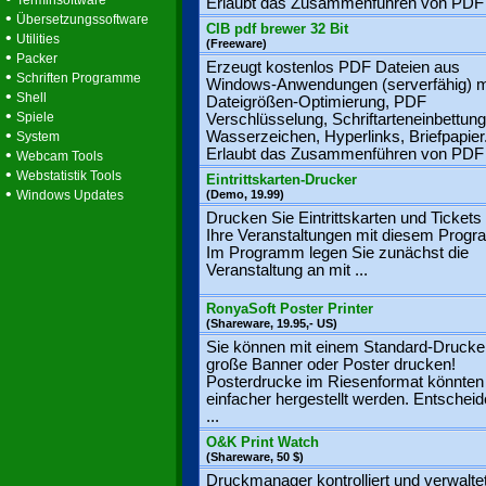
Terminsoftware
Erlaubt das Zusammenführen von PDF .
•
Übersetzungssoftware
CIB pdf brewer 32 Bit
•
Utilities
(Freeware)
•
Packer
Erzeugt kostenlos PDF Dateien aus
•
Schriften Programme
Windows-Anwendungen (serverfähig) m
•
Shell
Dateigrößen-Optimierung, PDF
•
Spiele
Verschlüsselung, Schriftarteneinbettung
•
Wasserzeichen, Hyperlinks, Briefpapier
System
•
Erlaubt das Zusammenführen von PDF .
Webcam Tools
•
Webstatistik Tools
Eintrittskarten-Drucker
•
Windows Updates
(Demo, 19.99)
Drucken Sie Eintrittskarten und Tickets 
Ihre Veranstaltungen mit diesem Prog
Im Programm legen Sie zunächst die
Veranstaltung an mit ...
RonyaSoft Poster Printer
(Shareware, 19.95,- US)
Sie können mit einem Standard-Drucke
große Banner oder Poster drucken!
Posterdrucke im Riesenformat könnten 
einfacher hergestellt werden. Entscheid
...
O&K Print Watch
(Shareware, 50 $)
Druckmanager kontrolliert und verwalte