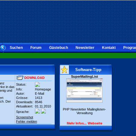
Suchen
Forum
Gästebuch
Newsletter
Kontakt
Progra
Software-Tipp
SuperMailingList
DOWNLOAD
anz
Status:
nke in das
Info:
Homepage
enig und
Autor:
E-Mail
ert
Grösse:
1413
ich. Der
Downloads:
8546
Aktualisiert:
01.11.2010
PHP Newsletter Mailinglisten-
Sprache:
Verwaltung
Screenshot
Fehler melden
Mehr Infos...
Webseite