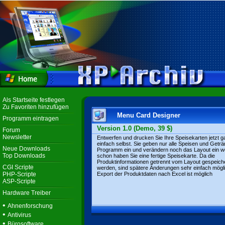
Als Startseite festlegen
Zu Favoriten hinzufügen
Menu Card Designer
Programm eintragen
Version 1.0 (Demo, 39 $)
Forum
Newsletter
Entwerfen und drucken Sie Ihre Speisekarten jetzt g
einfach selbst. Sie geben nur alle Speisen und Geträ
Neue Downloads
Programm ein und verändern noch das Layout ein w
Top Downloads
schon haben Sie eine fertige Speisekarte. Da die
Produktinformationen getrennt vom Layout gespeich
CGI Scripte
werden, sind spätere Änderungen sehr einfach mögl
PHP-Scripte
Export der Produktdaten nach Excel ist möglich
ASP-Scripte
Hardware Treiber
•
Ahnenforschung
•
Antivirus
•
Bürosoftware