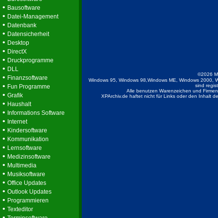
•
Bausoftware
•
Datei-Management
•
Datenbank
•
Datensicherheit
•
Desktop
•
DirectX
•
Druckprogramme
•
DLL
©2026 M
•
Finanzsoftware
Windows 95, Windows 98,Windows ME, Windows 2000, W
•
sind regis
Fun Programme
Alle benutzen Warenzeichen und Firmenb
•
Grafik
XPArchiv.de haftet nicht für Links oder den Inhalt 
•
Haushalt
•
Informations Software
•
Internet
•
Kindersoftware
•
Kommunikation
•
Lernsoftware
•
Medizinsoftware
•
Multimedia
•
Musiksoftware
•
Office Updates
•
Outlook Updates
•
Programmieren
•
Texteditor
•