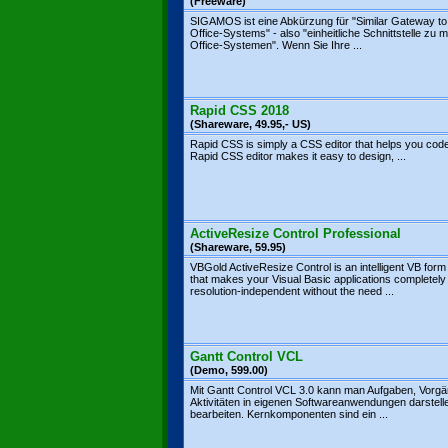
(Freeware)
SIGAMOS ist eine Abkürzung für "Similar Gateway to 
Office-Systems" - also "einheitliche Schnittstelle zu 
Office-Systemen". Wenn Sie Ihre ...
Rapid CSS 2018
(Shareware, 49.95,- US)
Rapid CSS is simply a CSS editor that helps you code
Rapid CSS editor makes it easy to design, ...
ActiveResize Control Professional
(Shareware, 59.95)
VBGold ActiveResize Control is an intelligent VB form
that makes your Visual Basic applications completely
resolution-independent without the need ...
Gantt Control VCL
(Demo, 599.00)
Mit Gantt Control VCL 3.0 kann man Aufgaben, Vorg
Aktivitäten in eigenen Softwareanwendungen darstell
bearbeiten. Kernkomponenten sind ein ...