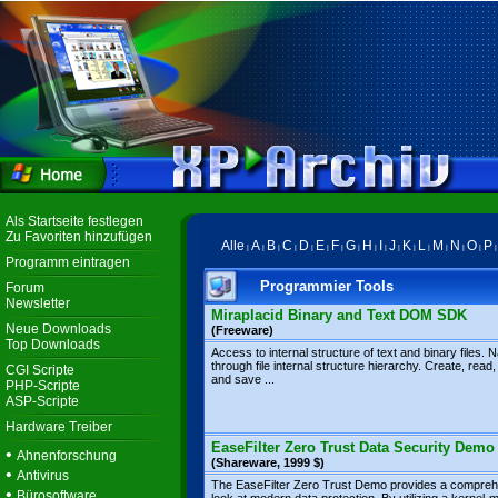
Als Startseite festlegen
Zu Favoriten hinzufügen
Alle
A
B
C
D
E
F
G
H
I
J
K
L
M
N
O
P
|
|
|
|
|
|
|
|
|
|
|
|
|
|
|
|
Programm eintragen
Programmier Tools
Forum
Newsletter
Miraplacid Binary and Text DOM SDK
Neue Downloads
(Freeware)
Top Downloads
Access to internal structure of text and binary files. 
through file internal structure hierarchy. Create, read,
CGI Scripte
and save ...
PHP-Scripte
ASP-Scripte
Hardware Treiber
EaseFilter Zero Trust Data Security Demo
•
Ahnenforschung
(Shareware, 1999 $)
•
Antivirus
The EaseFilter Zero Trust Demo provides a compre
•
Bürosoftware