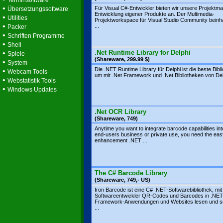
Terminsoftware
•
Für Visual C#-Entwickler bieten wir unsere Projektm
Übersetzungssoftware
Entwicklung eigener Produkte an. Der Multimedia-
•
Utilities
Projektworkspace für Visual Studio Community beinhal
•
...
Packer
•
Schriften Programme
•
Shell
•
.Net Runtime Library for Delphi
Spiele
(Shareware, 299.99 $)
•
System
Die .NET Runtime Library für Delphi ist die beste Bibli
•
Webcam Tools
um mit .Net Framework und .Net Bibliotheken von Delp
•
Webstatistik Tools
•
Windows Updates
.Net OCR Library
(Shareware, 749)
Anytime you want to integrate barcode capabilities in
end-users business or private use, you need the eas
enhancement .NET ...
The C# Barcode Library
(Shareware, 749,- US)
Iron Barcode ist eine C# .NET-Softwarebibliothek, mit
Softwareentwickler QR-Codes und Barcodes in .NET
Framework-Anwendungen und Websites lesen und s
...