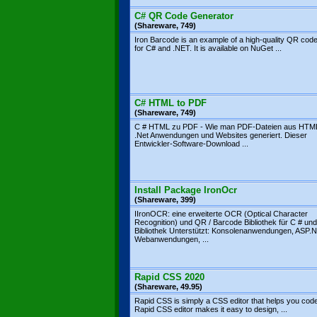
C# QR Code Generator
(Shareware, 749)
Iron Barcode is an example of a high-quality QR code 
for C# and .NET. It is available on NuGet ...
C# HTML to PDF
(Shareware, 749)
C # HTML zu PDF - Wie man PDF-Dateien aus HTML
.Net Anwendungen und Websites generiert. Dieser
Entwickler-Software-Download ...
Install Package IronOcr
(Shareware, 399)
IIronOCR: eine erweiterte OCR (Optical Character
Recognition) und QR / Barcode Bibliothek für C # un
Bibliothek Unterstützt: Konsolenanwendungen, ASP.
Webanwendungen, ...
Rapid CSS 2020
(Shareware, 49.95)
Rapid CSS is simply a CSS editor that helps you code
Rapid CSS editor makes it easy to design, ...