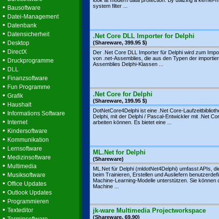
look at modern data protection. By utilizing a kernel-m
•
system filter ...
Bausoftware
•
Datei-Management
•
Datenbank
•
Datensicherheit
.Net Core DLL Importer for Delphi
•
Desktop
(Shareware, 399.95 $)
•
DirectX
Der .Net Core DLL Importer für Delphi wird zum Impo
von .net-Assemblies, die aus den Typen der importie
•
Druckprogramme
Assemblies Delphi-Klassen ...
•
DLL
•
Finanzsoftware
•
Fun Programme
.Net Core for Delphi
•
Grafik
(Shareware, 199.95 $)
•
Haushalt
DotNetCore4Delphi ist eine .Net Core-Laufzeitbiblioth
•
Informations Software
Delphi, mit der Delphi / Pascal-Entwickler mit .Net Co
•
Internet
arbeiten können. Es bietet eine ...
•
Kindersoftware
•
Kommunikation
•
Lernsoftware
ML.Net for Delphi
•
Medizinsoftware
(Shareware)
•
Multimedia
ML.Net für Delphi (mldotNet4Delphi) umfasst APIs, di
•
Musiksoftware
beim Trainieren, Erstellen und Ausliefern benutzerdefi
Machine-Learning-Modelle unterstützen. Sie können 
•
Office Updates
Machine ...
•
Outlook Updates
•
Programmieren
•
Texteditor
jk-ware Multimedia Projectworkspace
•
(Shareware, 69.90)