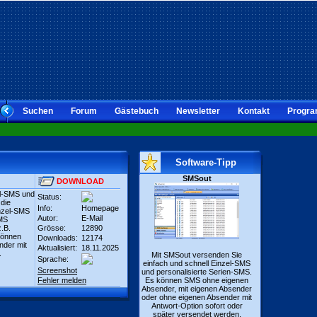
Suchen
Forum
Gästebuch
Newsletter
Kontakt
Progra
Software-Tipp
SMSout
DOWNLOAD
el-SMS und
Status:
 die
Info:
Homepage
inzel-SMS
Autor:
E-Mail
SMS
.B.
Grösse:
12890
können
Downloads:
12174
nder mit
Aktualisiert:
18.11.2025
.
Mit SMSout versenden Sie
Sprache:
einfach und schnell Einzel-SMS
Screenshot
und personalisierte Serien-SMS.
Fehler melden
Es können SMS ohne eigenen
Absender, mit eigenen Absender
oder ohne eigenen Absender mit
Antwort-Option sofort oder
später versendet werden.