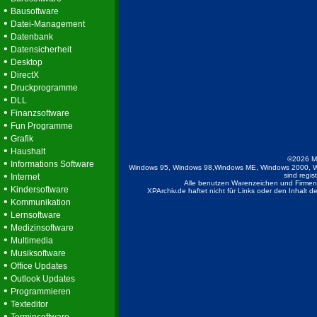
•
Bausoftware
•
Datei-Management
•
Datenbank
•
Datensicherheit
•
Desktop
•
DirectX
•
Druckprogramme
•
DLL
•
Finanzsoftware
•
Fun Programme
•
Grafik
•
Haushalt
©2026 M
•
Informations Software
Windows 95, Windows 98,Windows ME, Windows 2000, W
•
sind regis
Internet
Alle benutzen Warenzeichen und Firmenb
•
Kindersoftware
XPArchiv.de haftet nicht für Links oder den Inhalt 
•
Kommunikation
•
Lernsoftware
•
Medizinsoftware
•
Multimedia
•
Musiksoftware
•
Office Updates
•
Outlook Updates
•
Programmieren
•
Texteditor
•