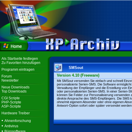
Als Startseite festlegen
Zu Favoriten hinzufügen
SMSout
Programm eintragen
Version 4.10 (Freeware)
Forum
Newsletter
Mit SMSout versenden Sie einfach und schnell Einz
personalisierte Serien-SMS. Die Software ermöglicht
Neue Downloads
Verwaltung der Empfänger und die Erstellung von E
Top Downloads
oder personalisierten Serien-SMS. In einer Serien-
können Sie Felder zur Personalisierung verwenden z
CGI Scripte
direkte Ansprache des SMS-Empfängers. Die SMS 
PHP-Scripte
ohne/mit eigenem Absender oder ohne eigenen Abse
Antwort-Option sofort oder später versendet werden
ASP-Scripte
Hardware Treiber
•
Ahnenforschung
•
Antivirus
•
Bürosoftware