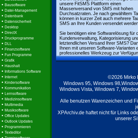
unsere FitSMS Plattform einen
•
Bausoftware
Massenversand von SMS mit hohen
•
Datei-Management
Durchsatzraten. Je nach gewähltem Tar
•
Datenbank
können in kurzer Zeit auch mehrere T
•
Datensicherheit
SMS an Ihre Kunden versendet werden
•
Desktop
•
DirectX
Sie benötigen eine Softwarelösung für d
•
Kundenverwaltung, Kategorisierung un
Druckprogramme
•
letztendlichen Versand Ihrer SMS? Dan
DLL
Ihnen mit unseren Software-Varianten e
•
Finanzsoftware
professionelles Werkzeug zur Verfügun
•
Fun Programme
•
Grafik
•
Haushalt
•
Informations Software
•
©2026 Mirko
Internet
•
Kindersoftware
Windows 95, Windows 98,Window
•
Kommunikation
Windows Vista, Windows 7, Windows
•
Lernsoftware
•
Medizinsoftware
Alle benutzen Warenzeichen und F
•
Multimedia
j
•
Musiksoftware
XPArchiv.de haftet nicht für Links o
•
Office Updates
unserer Si
•
Outlook Updates
•
Programmieren
•
Texteditor
•