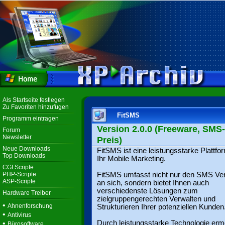
Als Startseite festlegen
Zu Favoriten hinzufügen
FitSMS
Programm eintragen
Version 2.0.0 (Freeware, SMS-
Forum
Newsletter
Preis)
Neue Downloads
FitSMS ist eine leistungsstarke Plattfor
Top Downloads
Ihr Mobile Marketing.
CGI Scripte
PHP-Scripte
FitSMS umfasst nicht nur den SMS Ve
ASP-Scripte
an sich, sondern bietet Ihnen auch
verschiedenste Lösungen zum
Hardware Treiber
zielgruppengerechten Verwalten und
•
Ahnenforschung
Strukturieren Ihrer potenziellen Kunden
•
Antivirus
•
Durch leistungsstarke Technologie erm
Bürosoftware