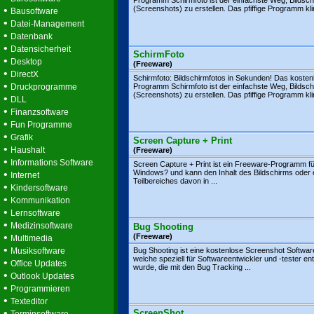
Programm Schirmfoto ist der einfachste Weg, Bildsch
•
(Screenshots) zu erstellen. Das pfiffige Programm klin
Bausoftware
•
Datei-Management
•
Datenbank
•
Datensicherheit
SchirmFoto
•
Desktop
(Freeware)
•
DirectX
Schirmfoto: Bildschirmfotos in Sekunden! Das kosten
•
Druckprogramme
Programm Schirmfoto ist der einfachste Weg, Bildsch
(Screenshots) zu erstellen. Das pfiffige Programm klin
•
DLL
•
Finanzsoftware
•
Fun Programme
•
Grafik
Screen Capture + Print
•
Haushalt
(Freeware)
•
Informations Software
Screen Capture + Print ist ein Freeware-Programm fü
•
Windows? und kann den Inhalt des Bildschirms oder 
Internet
Teilbereiches davon in ...
•
Kindersoftware
•
Kommunikation
•
Lernsoftware
•
Medizinsoftware
Bug Shooting
•
(Freeware)
Multimedia
•
Musiksoftware
Bug Shooting ist eine kostenlose Screenshot Softwar
welche speziell für Softwareentwickler und -tester ent
•
Office Updates
wurde, die mit den Bug Tracking ...
•
Outlook Updates
•
Programmieren
•
Texteditor
•
ScreenShot