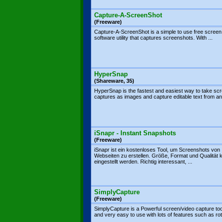
Capture-A-ScreenShot
(Freeware)
Capture-A-ScreenShot is a simple to use free screen
software utility that captures screenshots. With ...
HyperSnap
(Shareware, 35)
HyperSnap is the fastest and easiest way to take sc
captures as images and capture editable text from any
iSnapr - Instant Snapshots
(Freeware)
iSnapr ist ein kostenloses Tool, um Screenshots von
Webseiten zu erstellen. Größe, Format und Qualität
eingestellt werden. Richtig interessant, ...
SimplyCapture
(Freeware)
SimplyCapture is a Powerful screen/video capture too
and very easy to use with lots of features such as rota