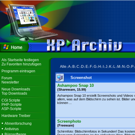
Als Startseite festlegen
Zu Favoriten hinzufügen
Alle
A
B
C
D
E
F
G
H
I
J
K
L
M
N
O
P
|
|
|
|
|
|
|
|
|
|
|
|
|
|
|
|
Programm eintragen
Screenshot
Forum
Newsletter
Ashampoo Snap 10
Neue Downloads
(Shareware, 15.99)
Top Downloads
Ashampoo Snap 10 erstellt Screenshots und Videos 
allem, was auf dem Bildschirm zu sehen ist. Bilder un
CGI Scripte
können ...
PHP-Scripte
ASP-Scripte
Hardware Treiber
Screenphoto
•
Ahnenforschung
(Freeware)
•
Antivirus
Schirmfoto: Bildschirmfotos in Sekunden! Das kosten
•
Bürosoftware