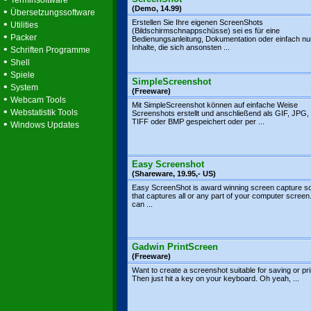
Terminsoftware
(Demo, 14.99)
•
Übersetzungssoftware
•
Erstellen Sie Ihre eigenen ScreenShots
Utilities
(Bildschirmschnappschüsse) sei es für eine
•
Packer
Bedienungsanleitung, Dokumentation oder einfach n
•
Inhalte, die sich ansonsten ...
Schriften Programme
•
Shell
•
Spiele
SimpleScreenshot
•
System
(Freeware)
•
Webcam Tools
Mit SimpleScreenshot können auf einfache Weise
•
Webstatistik Tools
Screenshots erstellt und anschließend als GIF, JPG
TIFF oder BMP gespeichert oder per ...
•
Windows Updates
Easy Screenshot
(Shareware, 19.95,- US)
Easy ScreenShot is award winning screen capture s
that captures all or any part of your computer screen
can ...
Gadwin PrintScreen
(Freeware)
Want to create a screenshot suitable for saving or pri
Then just hit a key on your keyboard. Oh yeah, ...