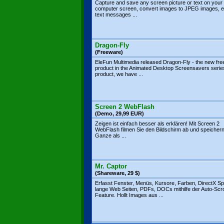
Capture and save any screen picture or text on your
computer screen, convert images to JPEG images,
text messages ...
Dragon-Fly
(Freeware)
EleFun Multimedia released Dragon-Fly - the new fr
product in the Animated Desktop Screensavers series.
product, we have ...
Screen 2 WebFlash
(Demo, 29,99 EUR)
Zeigen ist einfach besser als erklären! Mit Screen 2
WebFlash filmen Sie den Bildschirm ab und speicher
Ganze als ...
Mr. Captor
(Shareware, 29 $)
Erfasst Fenster, Menüs, Kursore, Farben, DirectX Spi
lange Web Seiten, PDFs, DOCs mithilfe der Auto-Scro
Feature. Hollt Images aus ...