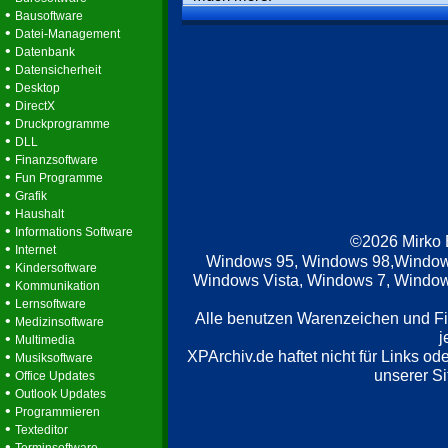
•
Bausoftware
•
Datei-Management
•
Datenbank
•
Datensicherheit
•
Desktop
•
DirectX
•
Druckprogramme
•
DLL
•
Finanzsoftware
•
Fun Programme
•
Grafik
•
Haushalt
•
Informations Software
©2026 Mirko
•
Internet
Windows 95, Windows 98,Window
•
Kindersoftware
Windows Vista, Windows 7, Windows
•
Kommunikation
•
Lernsoftware
Alle benutzen Warenzeichen und F
•
Medizinsoftware
j
•
Multimedia
XPArchiv.de haftet nicht für Links o
•
Musiksoftware
•
unserer Si
Office Updates
•
Outlook Updates
•
Programmieren
•
Texteditor
•