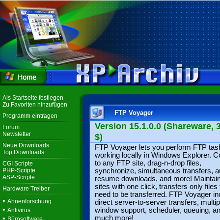
Als Startseite festlegen
Zu Favoriten hinzufügen
FTP Voyager
Programm eintragen
Version 15.1.0.0 (Shareware, 
Forum
Newsletter
$)
Neue Downloads
FTP Voyager lets you perform FTP task
Top Downloads
working locally in Windows Explorer. 
to any FTP site, drag-n-drop files,
CGI Scripte
PHP-Scripte
synchronize, simultaneous transfers, a
ASP-Scripte
resume downloads, and more! Maintai
sites with one click, transfers only files 
Hardware Treiber
need to be transferred. FTP Voyager in
•
Ahnenforschung
direct server-to-server transfers, multip
•
window support, scheduler, queuing, a
Antivirus
•
much more!
Bürosoftware