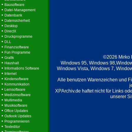
•
Bausoftware
•
Datei-Management
•
Datenbank
•
Datensicherheit
•
Desktop
•
DirectX
•
Druckprogramme
•
DLL
•
Finanzsoftware
•
Fun Programme
©2026 Mirko
•
Grafik
•
Windows 95, Windows 98,Window
Haushalt
•
Windows Vista, Windows 7, Windows
Informations Software
•
Internet
•
Kindersoftware
Alle benutzen Warenzeichen und F
•
Kommunikation
j
•
Lernsoftware
XPArchiv.de haftet nicht für Links o
•
Medizinsoftware
unserer Si
•
Multimedia
•
Musiksoftware
•
Office Updates
•
Outlook Updates
•
Programmieren
•
Texteditor
•