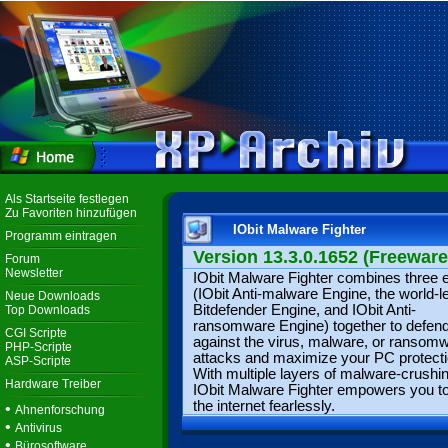
Als Startseite festlegen
Zu Favoriten hinzufügen
IObit Malware Fighter
Programm eintragen
Version 13.3.0.1652 (Freeware
Forum
Newsletter
IObit Malware Fighter combines three 
(IObit Anti-malware Engine, the world-l
Neue Downloads
Bitdefender Engine, and IObit Anti-
Top Downloads
ransomware Engine) together to defen
CGI Scripte
against the virus, malware, or ransom
PHP-Scripte
attacks and maximize your PC protecti
ASP-Scripte
With multiple layers of malware-crushin
Hardware Treiber
IObit Malware Fighter empowers you to
the internet fearlessly.
•
Ahnenforschung
•
Antivirus
•
Bürosoftware