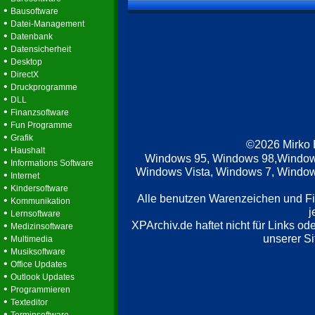
•
Bausoftware
•
Datei-Management
•
Datenbank
•
Datensicherheit
•
Desktop
•
DirectX
•
Druckprogramme
•
DLL
•
Finanzsoftware
•
Fun Programme
•
Grafik
©2026 Mirko
•
Haushalt
Windows 95, Windows 98,Window
•
Informations Software
Windows Vista, Windows 7, Windows
•
Internet
•
Kindersoftware
Alle benutzen Warenzeichen und F
•
Kommunikation
j
•
Lernsoftware
XPArchiv.de haftet nicht für Links o
•
Medizinsoftware
•
unserer Si
Multimedia
•
Musiksoftware
•
Office Updates
•
Outlook Updates
•
Programmieren
•
Texteditor
•