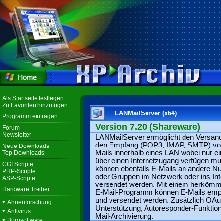
Als Startseite festlegen
Zu Favoriten hinzufügen
LANMailServer (x64)
Programm eintragen
Version 7.20 (Shareware)
Forum
Newsletter
LANMailServer ermöglicht den Versan
den Empfang (POP3, IMAP, SMTP) vo
Neue Downloads
Mails innerhalb eines LAN wobei nur e
Top Downloads
über einen Internetzugang verfügen m
CGI Scripte
können ebenfalls E-Mails an andere Nu
PHP-Scripte
oder Gruppen im Netzwerk oder ins Int
ASP-Scripte
versendet werden. Mit einem herkömm
Hardware Treiber
E-Mail-Programm können E-Mails emp
und versendet werden. Zusätzlich OAu
•
Ahnenforschung
Unterstützung, Autoresponder-Funktion
•
Antivirus
Mail-Archivierung.
•
Bürosoftware