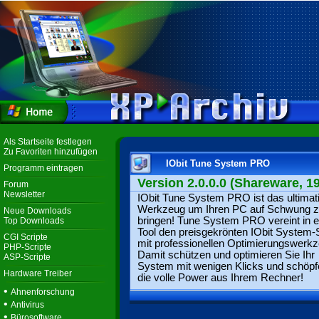
Als Startseite festlegen
Zu Favoriten hinzufügen
IObit Tune System PRO
Programm eintragen
Version 2.0.0.0 (Shareware, 19
Forum
Newsletter
IObit Tune System PRO ist das ultimat
Werkzeug um Ihren PC auf Schwung 
Neue Downloads
bringen! Tune System PRO vereint in 
Top Downloads
Tool den preisgekrönten IObit System-
CGI Scripte
mit professionellen Optimierungswerk
PHP-Scripte
Damit schützen und optimieren Sie Ihr
ASP-Scripte
System mit wenigen Klicks und schöpf
Hardware Treiber
die volle Power aus Ihrem Rechner!
•
Ahnenforschung
•
Antivirus
•
Bürosoftware