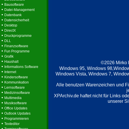
•
Bausoftware
•
Datei-Management
•
Datenbank
•
Datensicherheit
•
Desktop
•
DirectX
•
Druckprogramme
•
DLL
•
Finanzsoftware
•
Fun Programme
•
Grafik
•
Haushalt
©2026 Mirko
•
Informations Software
Windows 95, Windows 98,Window
•
Internet
Windows Vista, Windows 7, Windows
•
Kindersoftware
•
Kommunikation
Alle benutzen Warenzeichen und F
•
Lernsoftware
j
•
Medizinsoftware
XPArchiv.de haftet nicht für Links o
•
Multimedia
unserer Si
•
Musiksoftware
•
Office Updates
•
Outlook Updates
•
Programmieren
•
Texteditor
•