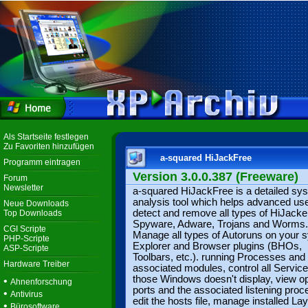
Als Startseite festlegen
Zu Favoriten hinzufügen
a-squared HiJackFree
Programm eintragen
Version 3.0.0.387 (Freeware)
Forum
Newsletter
a-squared HiJackFree is a detailed sy
analysis tool which helps advanced use
Neue Downloads
detect and remove all types of HiJacke
Top Downloads
Spyware, Adware, Trojans and Worms.
CGI Scripte
Manage all types of Autoruns on your 
PHP-Scripte
Explorer and Browser plugins (BHOs,
ASP-Scripte
Toolbars, etc.). running Processes and 
Hardware Treiber
associated modules, control all Servic
those Windows doesn't display, view o
•
Ahnenforschung
ports and the associated listening proc
•
Antivirus
edit the hosts file, manage installed La
•
Bürosoftware