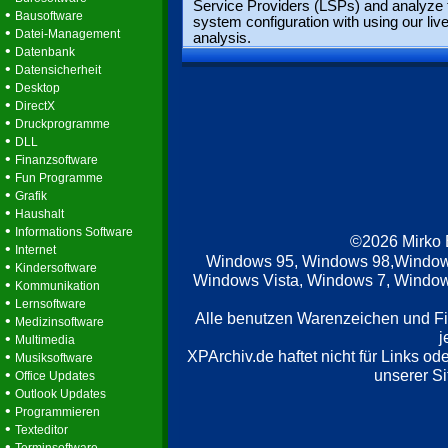
Service Providers (LSPs) and analyze 
•
Bausoftware
system configuration with using our live
•
Datei-Management
analysis.
•
Datenbank
•
Datensicherheit
•
Desktop
•
DirectX
•
Druckprogramme
•
DLL
•
Finanzsoftware
•
Fun Programme
•
Grafik
•
Haushalt
•
Informations Software
©2026 Mirko
•
Internet
Windows 95, Windows 98,Window
•
Kindersoftware
Windows Vista, Windows 7, Windows
•
Kommunikation
•
Lernsoftware
Alle benutzen Warenzeichen und F
•
Medizinsoftware
j
•
Multimedia
XPArchiv.de haftet nicht für Links o
•
Musiksoftware
•
unserer Si
Office Updates
•
Outlook Updates
•
Programmieren
•
Texteditor
•